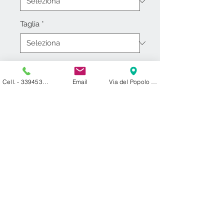
Taglia
*
Quantità
*
Cell. - 3394531000
Email
Via del Popolo 24 ​ 27029 Vigevano PV
Aggiungi al carrello
Contattaci
francesco.cf@libero.it
Tel.fisso -
038184938
Cell. -
3394531000
Vigevano (PV)
Lombardia- Italia