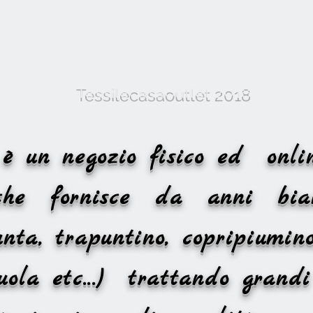
Tessilecasaoutlet 2018
et è un negozio fisico ed o
 che fornisce da anni bia
nta, trapuntino, copripiumino
nzuola etc...) trattando gr