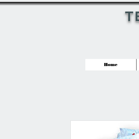
T
Home