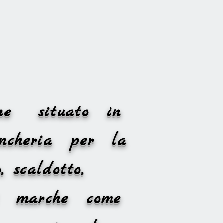
nline situato in
ncheria per la
, scaldotto,
andi marche come