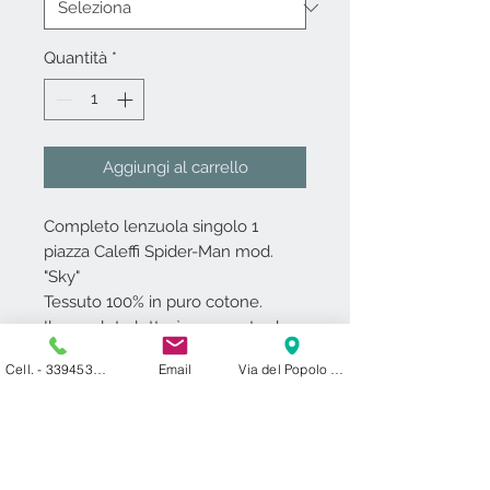
Quantità
*
Aggiungi al carrello
Completo lenzuola singolo 1
piazza Caleffi Spider-Man mod.
"Sky"
Tessuto 100% in puro cotone.
Il completo letto è composto da
lenz.c/ang.-lenz.sopra-federa
Cell. - 3394531000
Email
Via del Popolo 24 ​ 27029 Vigevano PV
piazzata double face.
Caleffi garantisce e certifica
l'utilizzo di coloranti atossici e privi
di sostanze nocive per la salute.
Grande qualità inalterata nel