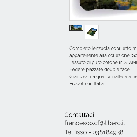
Completo lenzuola copriletto ma
appartenente alla collezione "Sog
Tessuto di puro cotone in STAM
Federe piazzate double face.
Grandissima qualità inalterata n
Prodotto in Italia.
Contattaci
francesco.cf@libero.it
Tel.fisso - 038184938