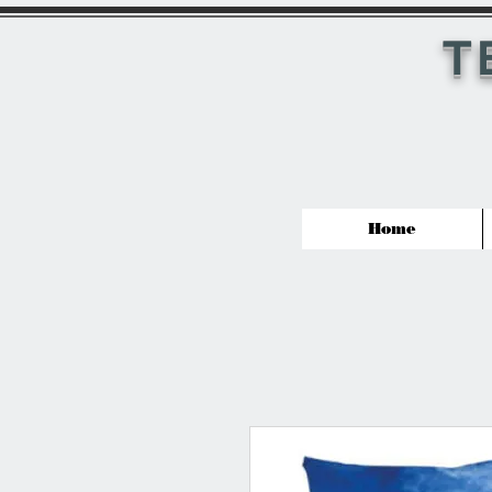
T
Home