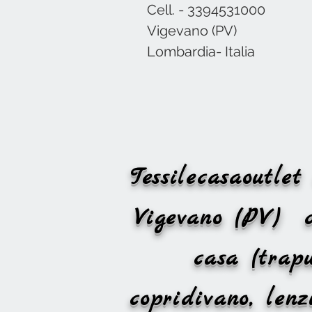
Cell. - 3394531000
Vigevano (PV)
Lombardia- Italia
Tessilecasaoutl
Vigevano (PV)
casa (trapu
copridivano, le