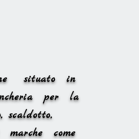
nline situato in
ncheria per la
, scaldotto,
andi marche come