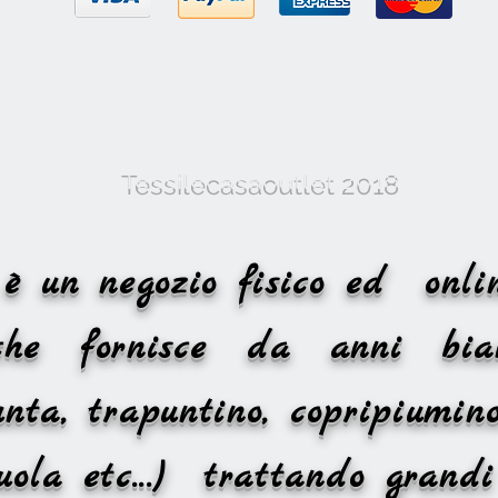
Tessilecasaoutlet 2018
et è un negozio fisico ed o
 che fornisce da anni bia
nta, trapuntino, copripiumino
nzuola etc...) trattando gr