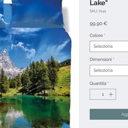
Lake"
SKU: 0141
Prezzo
99,90 €
Colore
*
Seleziona
Dimensioni
*
Seleziona
Quantità
*
Agg