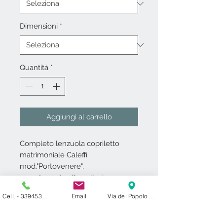
Dimensioni
*
Quantità
*
Aggiungi al carrello
Completo lenzuola copriletto
matrimoniale Caleffi
mod."Portovenere",
appartenente alla collezione
"Sogni di Viaggio".
Cell. - 3394531000
Email
Via del Popolo 24 ​ 27029 Vigevano PV
Tessuto di puro cotone in STAMPA
DIGITALE.