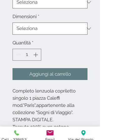
Dimensioni
*
Quantità
*
Aggiungi al carrello
Completo lenzuola copriletto
singolo 1 piazza Caleffi
mod."Paris",appartenente alla
collezione "Sogni di Viaggio".
STAMPA DIGITALE.
Tessuto 100% puro cotone.
Il set è composto da: lenzuola
Cell. - 3394531000
Email
Via del Popolo 24 ​ 27029 Vigevano PV