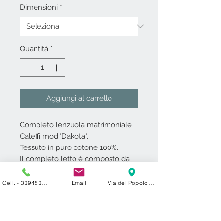
Dimensioni
*
Quantità
*
Aggiungi al carrello
Completo lenzuola matrimoniale
Caleffi mod."Dakota".
Tessuto in puro cotone 100%.
Il completo letto è composto da
lenz.c/ang.-lenz.sopra-coppia
federe.
Cell. - 3394531000
Email
Via del Popolo 24 ​ 27029 Vigevano PV
Caleffi garantisce che il cotone e i
coloranti utilizzati sono privi di
sostanze nocive per la salute e per