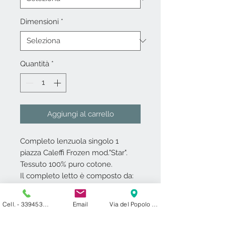
Dimensioni
*
Quantità
*
Aggiungi al carrello
Completo lenzuola singolo 1
piazza Caleffi Frozen mod."Star".
Tessuto 100% puro cotone.
Il completo letto è composto da:
lenz.c/ang.-lenz.sopra-federa
double face.
Cell. - 3394531000
Email
Via del Popolo 24 ​ 27029 Vigevano PV
Caleffi garantisce e certifica
l'utilizzo di coloranti atossici e privi