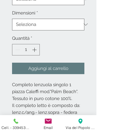
Dimensioni
*
Quantità
*
Aggiungi al carrello
Completo lenzuola singolo 1
piazza Caleffi mod."Palm Beach".
Tessuto in puro cotone 100%.
Il completo letto è composto da:
lenz.c/ang.- lenz.sopra - federa
double face.
Caleffi garantisce che il cotone e i
Cell. - 3394531000
Email
Via del Popolo 24 ​ 27029 Vigevano PV
coloranti utilizzati sono privi di