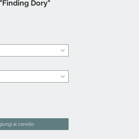
."Finding Dory"
iungi al carrello