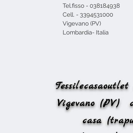
Tel.fisso - 038184938
Cell. - 3394531000
Vigevano (PV)
Lombardia- Italia
Tessilecasaoutl
Vigevano (PV)
casa (trapu