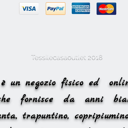
Tessilecasaoutlet 2018
et è un negozio fisico ed o
 che fornisce da anni bia
nta, trapuntino, copripiumino