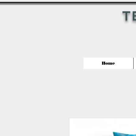
T
Home