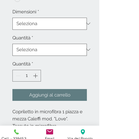
Dimensioni
*
Quantità
*
Quantità
*
Aggiungi al carrello
Copriletto in microfibra 1 piazza e
mezza Caleffi mod. "Love".
Tessuto in microfibra.
Imbottitura in fibra di poliestere
Cell. - 3394531000
Email
Via del Popolo 24 ​ 27029 Vigevano PV