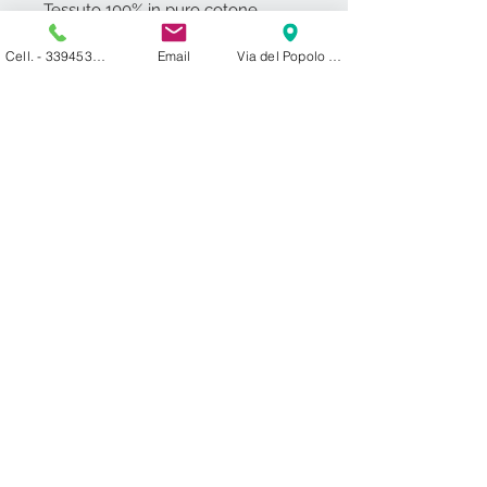
Tessuto 100% in puro cotone.
Tessuto morbido e piacevole al
Cell. - 3394531000
Email
Via del Popolo 24 ​ 27029 Vigevano PV
tatto.
Caleffi garantisce e certifica
l'utilizzo di coloranti atossici e privi
di sostanze nocive per la salute.
Grande qualità inalterata nel
tempo.
Prodotto in Italia.
Coordinabile con il completo
lenzuola singolo 1 piazza Caleffi
mod."Cars Beach".
Contattaci
francesco.cf@libero.it
Tel.fisso -
038184938
Cell. -
3394531000
Vigevano (PV)
Lombardia- Italia