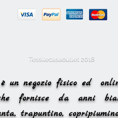
Tessilecasaoutlet 2018
et è un negozio fisico ed o
 che fornisce da anni bia
nta, trapuntino, copripiumino