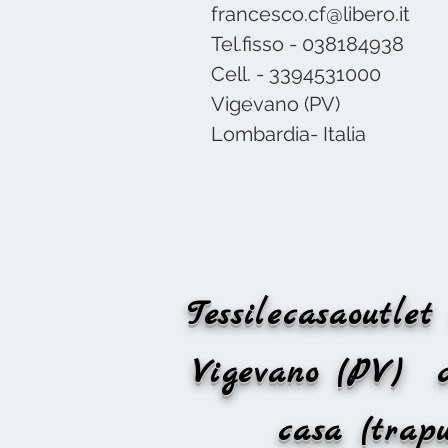
francesco.cf@libero.it
Tel.fisso - 038184938
Cell. - 3394531000
Vigevano (PV)
Lombardia- Italia
Tessilecasaoutl
Vigevano (PV)
casa (trapu