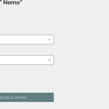
." Nemo"
iungi al carrello