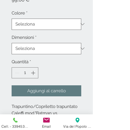
Colore
*
Dimensioni
*
Quantità
*
Aggiungi al carrello
Trapuntino/Copriletto trapuntato
Caleffi mod."Batman vs
Superman" in stampa digitale.
Tessuto 100% puro cotone.
Cell. - 3394531000
Email
Via del Popolo 24 ​ 27029 Vigevano PV