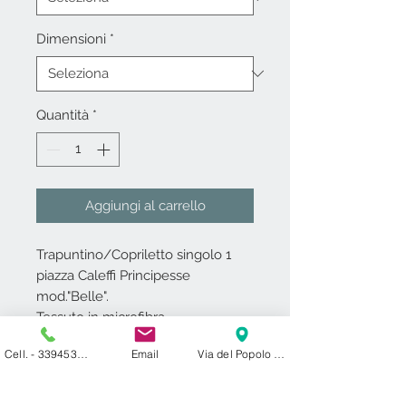
Dimensioni
*
Quantità
*
Aggiungi al carrello
Trapuntino/Copriletto singolo 1
piazza Caleffi Principesse
mod."Belle".
Tessuto in microfibra..
Imbottitura in fibra anallergica.
Cell. - 3394531000
Email
Via del Popolo 24 ​ 27029 Vigevano PV
Resistente,morbido e confortevole
al tatto..
Caleffi garantisce e certifica